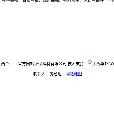
、樱桃曲播、青橙曲播、四时曲播、有料盒子、凤蝶曲播共十一
ht©江西J9.com·官方网站环保建材有限公司 技术支持：
联系人：黄经理
网站地图