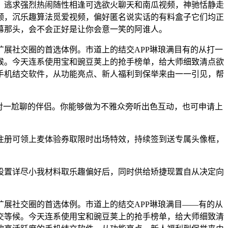
逃求强烈热闹随性相逢可选欲火聊天和南瓜视频，神驰恬静走
频，沉乐趣算法觅爱视频，偏好匿名说实话的有料盒子它们均正
幕那头，会不会正好是让你会意一笑的阿谁人。
展社交圈的首选体例。市道上的结交APP琳琅满目有的从打一
候。今天连系使用宝和豌豆荚上的抢手榜单，给大师细致清点欲
手机结交软件，从功能亮点、新人福利到保举来由一一引见，帮
对一尬聊的伴侣。你能够做为不雅众旁听出色互动，也可申请上
册可领上麦体验券取限时出场特效，持续签到送专属头像框，
置详尽小我材料取乐趣偏好后，同时供给矫捷现置自从决定向
展社交圈的首选体例。市道上的结交APP琳琅满目——有的从
交等候。今天连系使用宝和豌豆荚上的抢手榜单，给大师细致清