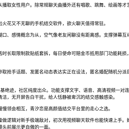
播取女性用户。除常规聊天曲播外还有唱歌、跳舞、绘画等才艺
火花又不无聊的手机结交软件，欲火聊天值得常驻。
口、感情概念为从，空气像老友闲聊没有距离感。支撑弹幕互动
时长取限制款贴纸套拆，每日使命可赔金币抵用部门功能耗损，
取抢手话题、发匿名动态表达实正在设法，匿名婚配随机分派目
基绝迹，社区纯度出众。功能支撑文字、语音、高清视频一对连
清洁，无开屏告白干扰，给人恬静被卑沉的结交感触感染。
慢领会相互，青汐恋是高颜值结交平台里的走心之选。
做逻辑对新手极端敌对，初次用视频聊天软件也能快速上手。婚
镜头前展示更自傲的一面。