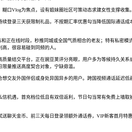
口Vlog为焦点，设有姐妹圈社区可策动态求建女性支撑收集
续登录三天获限制礼品，不按期汇率优惠勾当降低国际通话成本
和正在线时段，秒推同城或全国气质相合的老友；特有私密模
别高，很容易碰到同频的人。
质量结交平台，正在豌豆荚评分亮眼，用户多为等候持久关系或
日限量推送高度契合对象，宁缺毋滥。
想交友外国伴侣或身处异国异乡的用户。跨国视频通话延迟低画
信机遇，首充档位低且有双倍返利，节日勾当常有免费上墙取抽
聊天金币、前三天每日登录领额外通话券，VIP新客首月特惠