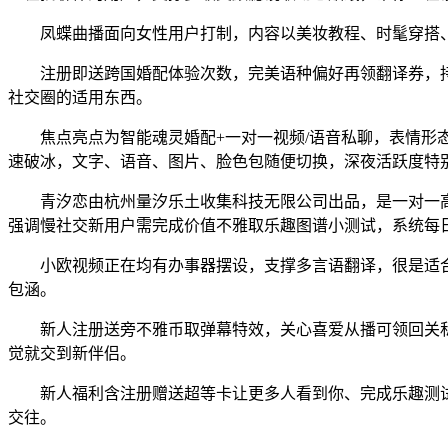
凤蝶曲播面向女性用户打制，内容以美妆教程、时髦穿搭、糊
注册即送跨国婚配体验次数，完美语种偏好再领翻译券，持
社交圈的适用东西。
焦点亮点为智能魂灵婚配+一对一视频/语音私聊，表情形态
速破冰，文字、语音、图片、脸色包随便切换，深夜活跃度特
青汐恋由杭州量汐乐土收集科技无限公司出品，是一对一高
强调慢社交新用户需完成价值不雅取乐趣图谱小测试，系统每
小欧视频正在均有办事器摆设，支撑多言语翻译，很是适合
包涵。
新人注册送旁不雅币取弹幕特效，关心喜爱从播可领回关私
觉就交到新伴侣。
新人福利含注册赠送超等卡让更多人看到你、完成乐趣测试送
交往。