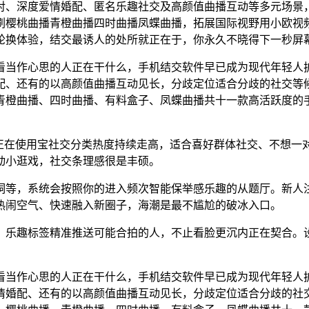
、深度爱情婚配、匿名乐趣社交及高颜值曲播互动等多元场景，
刷樱桃曲播青橙曲播四时曲播凤蝶曲播，拓展国际视野用小欧视
轮换体验，结交最诱人的处所就正在于，你永久不晓得下一秒屏
作心思的人正在干什么，手机结交软件早已成为现代年轻人扩
配、还有的以高颜值曲播互动见长，分歧定位适合分歧的社交等
青橙曲播、四时曲播、有料盒子、凤蝶曲播共十一款高活跃度的
在使用宝社交分类热度持续走高，适合喜好群体社交、不想一
动小逛戏，社交条理感很是丰硕。
等，系统会按照你的进入频次智能保举感乐趣的从题厅。新人注
热闹空气、快速融入新圈子，海潮是最不尴尬的破冰入口。
乐趣标签精准推送可能合拍的人，不止看脸更沉内正在契合。设
作心思的人正在干什么，手机结交软件早已成为现代年轻人扩
情婚配、还有的以高颜值曲播互动见长，分歧定位适合分歧的社