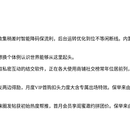
集稍差时智能降码保流利，后台运转优化到位不等闲断线。内置
换个体例认识世界能够从这里起头。
密互动的结交软件，正在各大使用商铺社交榜常年位居前列，累
边得励，月度VIP首购扣头力度大含专属出场特效。保举来由
圈发帖获初始热度帮推，首月会员享闺蜜邀约拼团价。保举来由