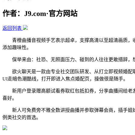
作者：J9.com·官方网站
返回列表
青橙曲播音视频手艺表示超卓，支撑高清以至超清画质，收
添加趣味性。
保举来由：社恐、无照面压力、碰到的人往往更敢措辞，想
欲火聊天是一款由专业社交团队研发、从打立即视频婚配取私
UI走暗色潮酷线，打开即进入焦点婚配页，操做很是随手。
新用户登录赠高额试看券取红包抵扣券，分享曲播间给老友两
喜好。
新人可免费旁不雅全数讲授曲播并参取弹幕会商，插手姐妹
例类社交的首选。