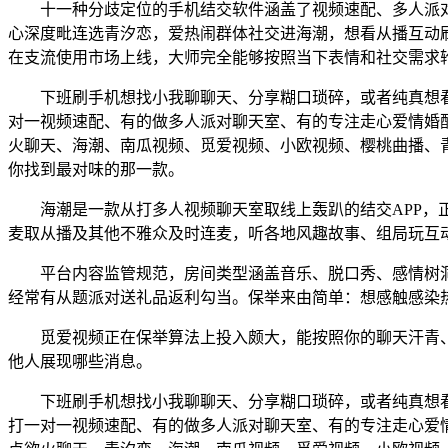
十一种分歧定位的手机结交软件涵盖了视频速配、多人派对
心深度毗连选青汐恋，爱热闹群体社交进海潮，想看从播互动
在支流使用市场上线，大师完全能够按照当下表情和社交需求
下班刷手机想找小我聊聊天、分享糊口琐碎，或者纯真想看当
对一视频速配、有的做多人派对聊天室、有的专注走心爱情婚
火聊天、海潮、南瓜视频、觅爱视频、小欧视频、樱桃曲播、
你找到最对味的那一款。
海潮是一款从打多人视频聊天室取线上轰趴的结交APP，正
麦取从播及其他不雅众及时连麦，听各地风趣故事、组局玩互
平台内容监管规范，房间类型涵盖音乐、脱口秀、感情树洞
经常有从题派对送礼品返利勾当。保举来由简单：想感触感染
觅爱视频正在保举算法上投入颇大，能按照你的聊天汗青、
他人展现哪些消息。
下班刷手机想找小我聊聊天、分享糊口琐碎，或者纯真想看当
打一对一视频速配、有的做多人派对聊天室、有的专注走心爱