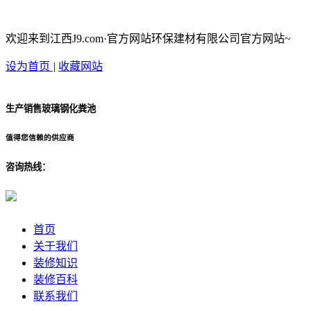
欢迎来到江西J9.com·官方网站环保建材有限公司官方网站~
设为首页
|
收藏网站
生产销售玻璃钢化粪池
值得您信赖的供应商
咨询热线：
首页
关于我们
装修知识
装修百科
联系我们