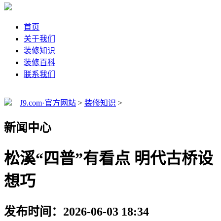
首页
关于我们
装修知识
装修百科
联系我们
J9.com·官方网站
>
装修知识
>
新闻中心
松溪“四普”有看点 明代古桥设
想巧
发布时间：2026-06-03 18:34