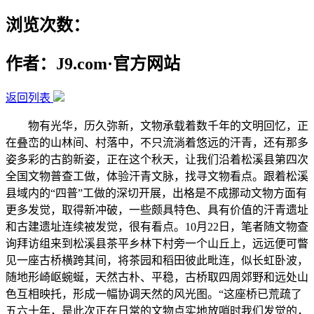
浏览次数：
作者：J9.com·官方网站
返回列表
物有光华，历久弥新，文物承载着数千年的文明回忆，正
在叠峦的山林间、村落中，不只流淌着悠远的汗青，还有那多
姿多彩的古韵新姿，正在这个秋天，让我们沿着松溪县第四次
全国文物普查工做，体验汗青文脉，找寻文物看点。跟着松溪
县域内的“四普”工做的深切开展，出格是不成挪动文物方面有
更多发觉，取得新冲破，一些颇具特色、具有价值的汗青遗址
和古建遗址连续被发觉，很有看点。10月22日，笔者随文物查
询拜访组来到松溪县茶平乡林下村旁一个山丘上，远远便可瞥
见一座古桥横跨其间，将茶园和稻田彼此毗连，似长虹卧波，
随地形崎岖蜿蜒，天然古朴、平稳，古桥取四周郊野和远处山
色互相映托，形成一幅协调天然的风光图。“这座桥已荒疏了
五六十年，是此次正在日常的文物点实地放哨时我们发觉的，