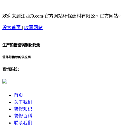
欢迎来到江西J9.com·官方网站环保建材有限公司官方网站~
设为首页
|
收藏网站
生产销售玻璃钢化粪池
值得您信赖的供应商
咨询热线：
首页
关于我们
装修知识
装修百科
联系我们