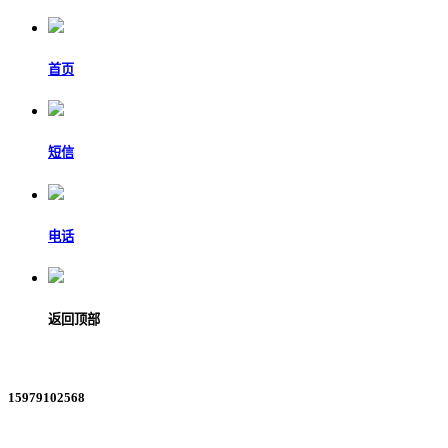
首页
短信
电话
返回顶部
15979102568