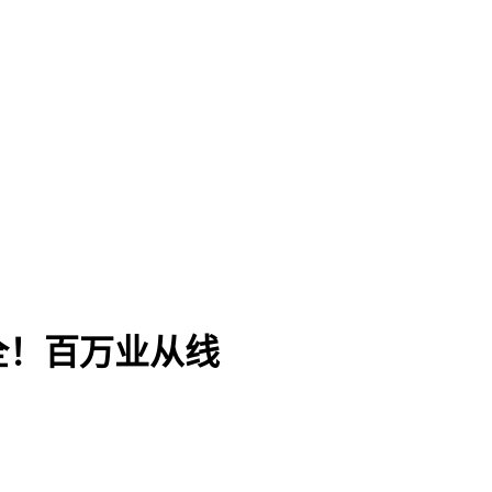
全！百万业从线