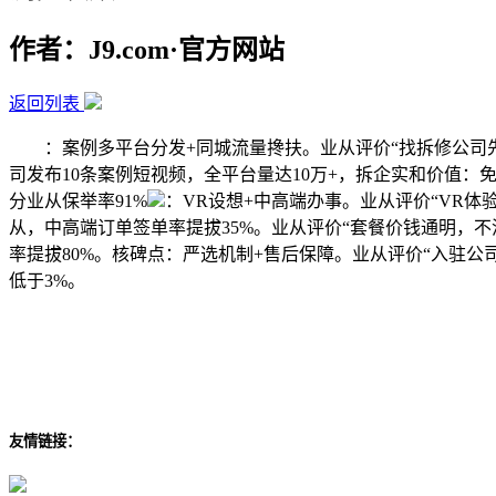
作者：J9.com·官方网站
返回列表
：案例多平台分发+同城流量搀扶。业从评价“找拆修公司先
司发布10条案例短视频，全平台量达10万+，拆企实和价值：免
分业从保举率91%
：VR设想+中高端办事。业从评价“VR
从，中高端订单签单率提拔35%。业从评价“套餐价钱通明，
率提拔80%。核碑点：严选机制+售后保障。业从评价“入驻公
低于3%。
友情链接：