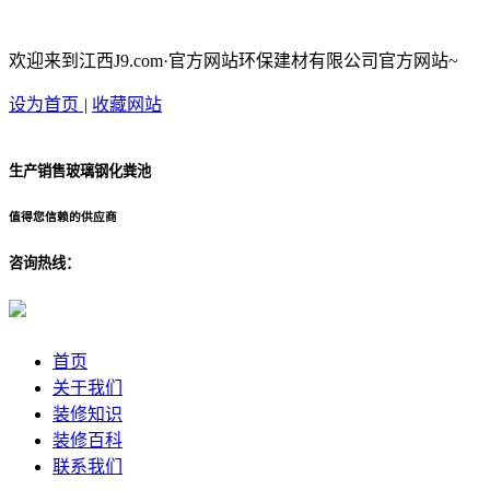
欢迎来到江西J9.com·官方网站环保建材有限公司官方网站~
设为首页
|
收藏网站
生产销售玻璃钢化粪池
值得您信赖的供应商
咨询热线：
首页
关于我们
装修知识
装修百科
联系我们