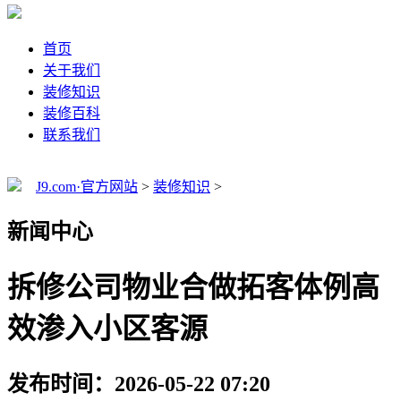
首页
关于我们
装修知识
装修百科
联系我们
J9.com·官方网站
>
装修知识
>
新闻中心
拆修公司物业合做拓客体例高
效渗入小区客源
发布时间：2026-05-22 07:20