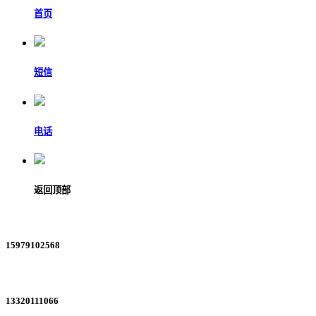
首页
短信
电话
返回顶部
15979102568
13320111066