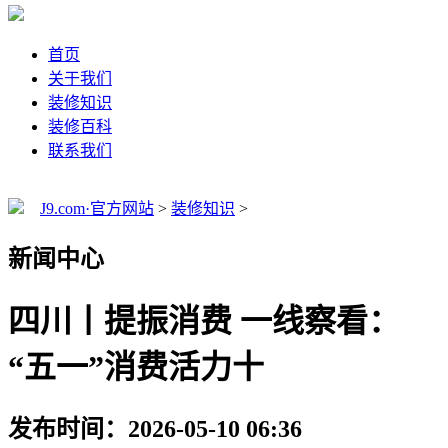
首页
关于我们
装修知识
装修百科
联系我们
J9.com·官方网站
>
装修知识
>
新闻中心
四川丨提振消费 一线察看：
“五一”消费活力十
发布时间：2026-05-10 06:36