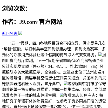
浏览次数：
作者：J9.com·官方网站
返回列表
“五一”假期，四川各地场景融合不竭立异，保守贸易几次
“焕新”赋能，从打制美学空间到健康办理，再到火热赛事，多
元化的办事消费体验让这个假期的商气取人气双双沸腾。
据
四川省商务厅监测，“五一”假期全省550家沉点商贸畅通企业
累计实现发卖额（停业额）34。4亿元、同比增加4。8%；另
据银联商务大数据显示，全省线%。走进这家位于达州市通川
区的咖啡馆，两层半挑空设想让空间宽阔通透，角落陈列的景
德镇瓷器透着匠人温度，置身此中，
这家咖啡馆打破了保守
咖啡馆单一售卖的运营模式，构成一处集饮品、轻食、文创展
现发卖等于一体的城市休闲空间。
咖啡馆店长 唐有杰：特
地研究了年轻群体的消费爱好，也参考了良多同类门店的运营
模式，自创他们“场景运营”“情办事”的。“五一”假期这几天，