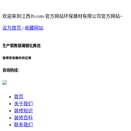
欢迎来到江西J9.com·官方网站环保建材有限公司官方网站~
设为首页
|
收藏网站
生产销售玻璃钢化粪池
值得您信赖的供应商
咨询热线：
首页
关于我们
装修知识
装修百科
联系我们