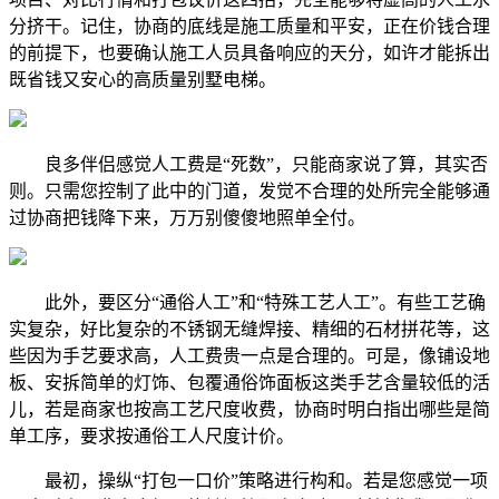
分挤干。记住，协商的底线是施工质量和平安，正在价钱合理
的前提下，也要确认施工人员具备响应的天分，如许才能拆出
既省钱又安心的高质量别墅电梯。
良多伴侣感觉人工费是“死数”，只能商家说了算，其实否
则。只需您控制了此中的门道，发觉不合理的处所完全能够通
过协商把钱降下来，万万别傻傻地照单全付。
此外，要区分“通俗人工”和“特殊工艺人工”。有些工艺确
实复杂，好比复杂的不锈钢无缝焊接、精细的石材拼花等，这
些因为手艺要求高，人工费贵一点是合理的。可是，像铺设地
板、安拆简单的灯饰、包覆通俗饰面板这类手艺含量较低的活
儿，若是商家也按高工艺尺度收费，协商时明白指出哪些是简
单工序，要求按通俗工人尺度计价。
最初，操纵“打包一口价”策略进行构和。若是您感觉一项