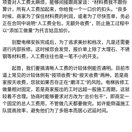
项查对人工费太麻烦，能够间接跟商家谈：“材料费我不跟你
算计，所有人工费加起来，你给我一个一口价的扣头。”良多
时候，商家为了保住材料费的利润，或者为了尽快签单，务必
正在合同中说明“人工费全包，无额外收费”，防止施工过程中
以“添加工做量”为托言姑且加价。
别墅电梯安拆完成后，为了逃求美妙和档次，凡是还需要
进行内部拆修。这时候您会发觉，报价单上除了大理石、不锈
钢等材料费，人工费往往也是一笔不小的开支。
起首，我们要搞清晰人工费的计较体例能否通明。目前市
道上常见的计较体例有“按项收费”和“按天收费”两种。若是商
家按天收费，您就如果否存正在“磨洋工”的风险。电梯拆修工
做量相对固定，若是商家报出的工时远超一般施工周期，这就
较着不合理。协商时能够要求对方改为“总价包干”，即商定一
个固定的总人工费用，不管做几天都要做完。如许能倒逼施工
队提高效率，避免他们为了多赔本而居心迟延时间。