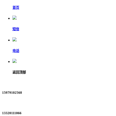
首页
短信
电话
返回顶部
15979102568
13320111066