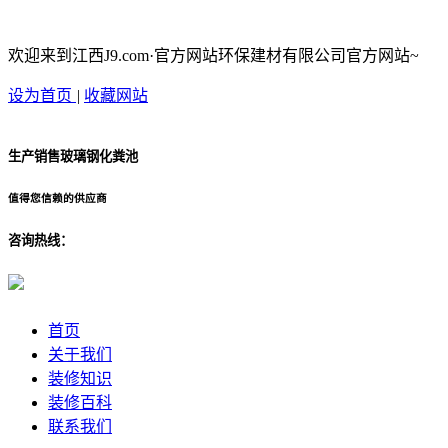
欢迎来到江西J9.com·官方网站环保建材有限公司官方网站~
设为首页
|
收藏网站
生产销售玻璃钢化粪池
值得您信赖的供应商
咨询热线：
首页
关于我们
装修知识
装修百科
联系我们