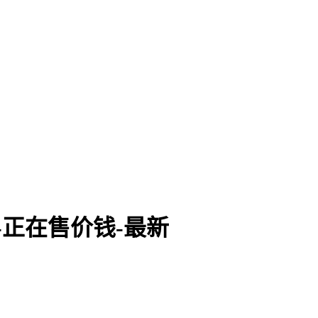
-正在售价钱-最新