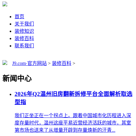
首页
关于我们
装修知识
装修百科
联系我们
J9.com·官方网站
>
装修百科
>
新闻中心
2026年Q2温州旧房翻新拆修平台全面解析取选
型指
我们正坐正在一个拐点上。跟着中国城市化历程进入深
度存量时代，温州这座平易近营经济活跃的城市，其室
第市场也送来了从增量开辟到存量焕新的汗青...