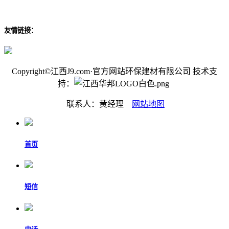
友情链接：
Copyright©江西J9.com·官方网站环保建材有限公司 技术支
持：
联系人：黄经理
网站地图
首页
短信