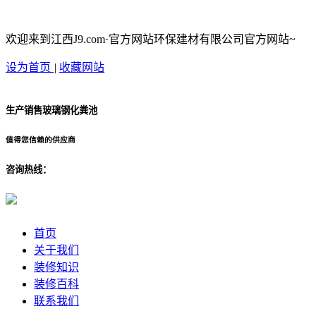
欢迎来到江西J9.com·官方网站环保建材有限公司官方网站~
设为首页
|
收藏网站
生产销售玻璃钢化粪池
值得您信赖的供应商
咨询热线：
首页
关于我们
装修知识
装修百科
联系我们