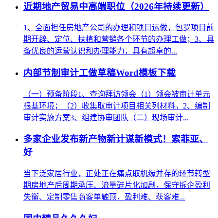
近期地产贸易中高端职位（2026年持续更新）
1、全面担任房地产公司的办理和项目运做，包罗项目前
期开辟、定位、扶植和营销各个环节的办理工做；3、具
备优良的运营认识和办理能力，具有超卓的...
内部节制审计工做草稿Word模板下载
（一）预备阶段1、查询拜访领会（1）领会被审计单元
根基环境；（2）收集取审计项目相关列材料。2、编制
审计实施方案3、组建协审团队（二）现场审计...
多家企业发布新产物新计谋新模式！索菲亚、
好
当下泛家居行业，正处正在痛点取机缘并存的环节转型
期房地产后周期承压、流量碎片化加剧，保守拆企盈利
失衡、定制零售商客单触顶，盈利难、获客难...