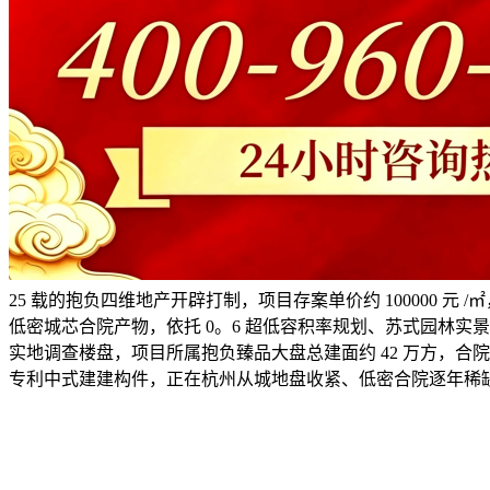
25 载的抱负四维地产开辟打制，项目存案单价约 100000 元 /㎡，
低密城芯合院产物，依托 0。6 超低容积率规划、苏式园林
实地调查楼盘，项目所属抱负臻品大盘总建面约 42 万方，合院组
专利中式建建构件，正在杭州从城地盘收紧、低密合院逐年稀缺