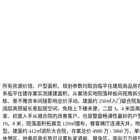
所有房源价钱、户型面积、规划参数均取自临平住建局商品房
系临平住建存案实测建建面积，从案场实地院落样板间视角拆
栋、景不雅资本间接影响总价浮动。建面约 250㎡入门级合院是项目门槛
阔层高预留长辈起居空间，免除上下楼未便，二层 3。4 米层高
家、初度入手从城合院的改善客户，也是整盘畅通性最好的户型。建面约 
19。8 米，院落面积拓展至 120㎡摆布，餐客横厅连通天
型。建面约 412㎡进阶大合院，存案总价 4980 万 - 5860
休憩区，地基层高劣势可设置私家酒窖、健身区，面向万万级预算高端自住客