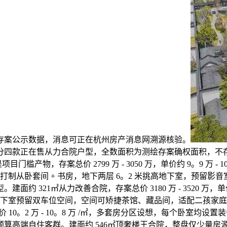
存案公示数据，消息可正在杭州房产消息网溯源核验。
分四款正在售从力合院户型，全数面积为测绘存案确权面积，不
产物，存案总价 2799 万 - 3050 万，单价约 9。9 万 - 
打制从卧套间 + 书房，地下两层 6。2 米挑高地下室，预留影
321㎡从力改善合院，存案总价 3180 万 - 3520 万，单价 
井，地下室预留双车位空间，空间可矫捷茶馆、藏品间，适配二孩
 万，单价 10。2 万 - 10。8 万 /㎡，多套房分区设想，每个卧
群。建面约 546㎡顶奢楼王合院，整盘仅少量房源，存案总价 6980