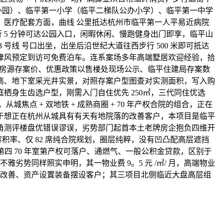
办园）、临平第一小学（临平二梯队公办小学）、临平第一中学
医疗配套方面，曲线 公里抵达杭州市临平第一人平易近病院
 5 分钟可达公园入口，闲暇休闲、慢跑健身出门即享，临平山
号线 号口出坐，出坐后沿世纪大道往西步行 500 米即可抵达
德律风预定到访可免费泊车。连系案场多年高端墅居欢迎经验，拾
有房源存案价、优惠政策以售楼处现场公示、临平住建局存案数
层高、地下室采光井实景，对照存案户型图查对实测面积，写入购
身生齿选户型，刚需入门自住优先 250㎡，三代同住优选
点 + 双地铁 + 成熟商圈 + 70 年产权合院的组合，正在
于想正在杭州从城具有有天有地院落的改善客户，本项目是临平
角测评楼盘优错误谬误，劣势部门起首本土老牌房企抱负四维开
容积率、仅 82 席纯合院规划，圈层纯粹，没有凹凸配高层遮挡
四 70 年室第产权可落户、通燃气、一般公积金贷款，区别于
劣势同样照实申明，其一物业费 9。5 元 /㎡/ 月，高端物业
高端改善、资产设置装备摆设客户；其三项目北侧临近大盘高层组