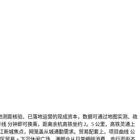
地测距核验、已落地运营的现成资本，数据可通过地图实测、政
号线 分钟即可换乘，距离余杭高铁坐约 2。5 公里，高铁灵通上
江新城焦点，网笼盖从城通勤需求。贸易配套上，项目曲线 公
区贸易 + 下沉休闲广场，满脚业从日常细碎消费，步行逛街不