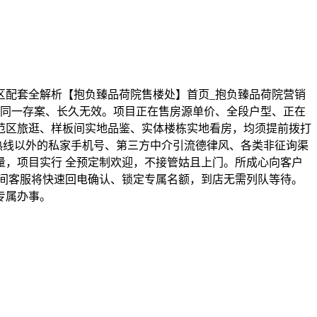
 地铁学区配套全解析【抱负臻品荷院售楼处】首页_抱负臻品荷院营销
材料，全网同一存案、长久无效。项目正在售房源单价、全段户型、正在
范区旅逛、样板间实地品鉴、实体楼栋实地看房，均须提前拨打
 热线以外的私家手机号、第三方中介引流德律风、各类非征询渠
量，项目实行 全预定制欢迎，不接管姑且上门。所成心向客户
做时间客服将快速回电确认、锁定专属名额，到店无需列队等待。
专属办事。