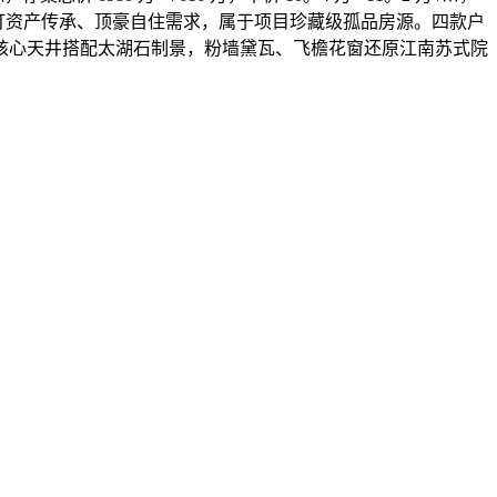
，从打资产传承、顶豪自住需求，属于项目珍藏级孤品房源。四款户
大核心天井搭配太湖石制景，粉墙黛瓦、飞檐花窗还原江南苏式院