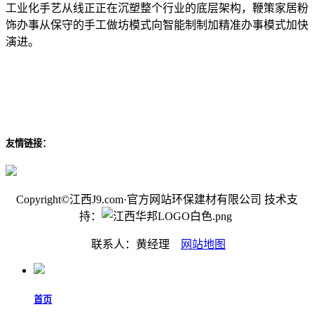
工业化手艺从线正正在沉塑整个行业的底层架构，鞭策家居粉
饰办事从保守的手工做坊模式向智能制制加精准办事模式加快
演进。
友情链接：
Copyright©江西J9.com·官方网站环保建材有限公司 技术支
持：
联系人：黄经理
网站地图
首页