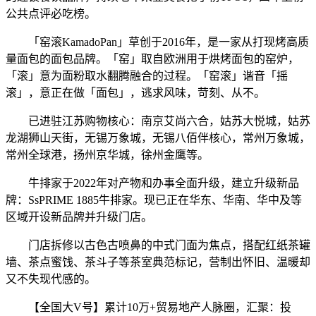
公共点评必吃榜。
「窑滚KamadoPan」草创于2016年，是一家从打现烤高质
量面包的面包品牌。「窑」取自欧洲用于烘烤面包的窑炉，
「滚」意为面粉取水翻腾融合的过程。「窑滚」谐音「摇
滚」，意正在做「面包」，逃求风味，苛刻、从不。
已进驻江苏购物核心：南京艾尚六合，姑苏大悦城，姑苏
龙湖狮山天街，无锡万象城，无锡八佰伴核心，常州万象城，
常州全球港，扬州京华城，徐州金鹰等。
牛排家于2022年对产物和办事全面升级，建立升级新品
牌：SsPRIME 1885牛排家。现已正在华东、华南、华中及等
区域开设新品牌并升级门店。
门店拆修以古色古喷鼻的中式门面为焦点，搭配红纸茶罐
墙、茶点蜜饯、茶斗子等茶室典范标记，营制出怀旧、温暖却
又不失现代感的。
【全国大V号】累计10万+贸易地产人脉圈，汇聚：投