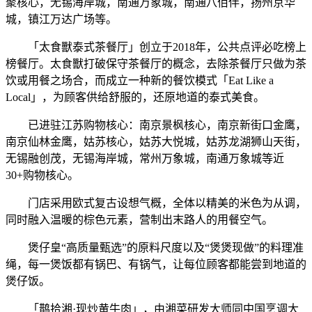
聚核心，无锡海岸城，南通万象城，南通八佰伴，扬州京华
城，镇江万达广场等。
「太食獸泰式茶餐厅」创立于2018年，公共点评必吃榜上
榜餐厅。太食獸打破保守茶餐厅的概念，去除茶餐厅只做为茶
饮或用餐之场合，而成立一种新的餐饮模式「Eat Like a
Local」，为顾客供给舒服的，还原地道的泰式美食。
已进驻江苏购物核心：南京景枫核心，南京新街口金鹰，
南京仙林金鹰，姑苏核心，姑苏大悦城，姑苏龙湖狮山天街，
无锡融创茂，无锡海岸城，常州万象城，南通万象城等近
30+购物核心。
门店采用欧式复古设想气概，全体以精美的米色为从调，
同时融入温暖的棕色元素，营制出末路人的用餐空气。
煲仔皇“高质量甄选”的原料尺度以及“煲煲现做”的料理准
绳，每一煲饭都有锅巴、有锅气，让每位顾客都能尝到地道的
煲仔饭。
「鹊拾湘·现炒黄牛肉」，由湘菜研发大师同中国烹调大