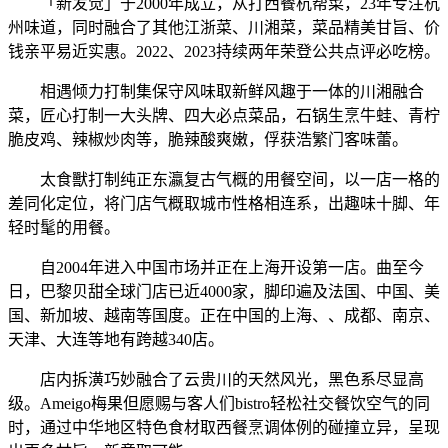
「新发觉」于2000年成立，从打西餐杭帮菜，23年专注杭
州味道，同时融合了其他江浙菜、川湘菜，菜品精美甘旨、价
钱亲平易近实惠。2022、2023持续两年荣登公共点评必吃榜。
相遇倾力打制集保守风味取新鲜风趣于一体的川湘融合
菜，匠心打制一大头牌、四大必点菜品，石锅生烹牛蛙、青柠
脆皮鸡、辣椒炒肉等，脆辣酸爽嫩，俘获浩繁门客味蕾。
太食獸打制纯正东瀛复古气概的用餐空间，以一店一格的
差同化定位，将门店气概取城市性格相连系，出趣味十脚、年
轻时髦的用餐。
自2004年进入中国市场并正在上海开设第一店。曲至今
日，巴黎贝甜全球门店已近4000家，脚印遍及法国、中国、美
国、新加坡、越南等国度。正在中国的上海、、成都、南京、
天津、大连等地有跨越340店。
店内拆潢巧妙融合了云贵川的天然风光，黑色系尽显高
级。Ameigo梅果但愿赐与客人们bistro轻松社交餐饮空气的同
时，通过中华地区特色食材取西餐烹调体例的碰撞立异，呈现