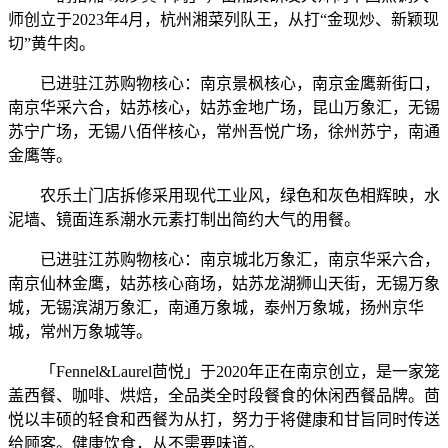
师创立于2023年4月，杭州湘菜列队王，从打“金现炒、新颖现
切”黄牛肉。
已进驻江苏购物核心：南京景枫核心，南京金鹰新街口，
南京华采六合，姑苏核心，姑苏金地广场，昆山万象汇，无锡
苏宁广场，无锡八佰伴核心，常州吾悦广场，徐州苏宁，南通
金鹰等。
农乐土门店拆修采用现代工业风，绿色和灰色相辉映，水
泥墙、镜面连系潮水元素打制出简约大气的用餐。
已进驻江苏购物核心：南京城北万象汇，南京华采六合，
南京仙林金鹰，姑苏核心商场，姑苏龙湖狮山天街，无锡万象
城，无锡滨湖万象汇，南通万象城，泰州万象城，扬州京华
城，常州万象城等。
「Fennel&Laurel茴悦」于2020年正在南京创立，是一家笼
盖西餐、咖啡、烘焙，全品类全时段餐食的休闲西餐品牌。茴
悦以丰硕的轻食和西餐为从打，努力于将健康和甘旨同时传送
给顾客。健康饮食，从不需要味道。