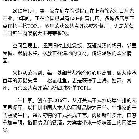
2015年1月，第一家左庭左院暖锅正在上海徐家汇日月光
开业。9年间，正在全国已具有140+曲营门店，多城多店拿下
点评抢手榜TOP1，多年荣获公共点评必吃榜餐厅，更是荣获
中国鲜牛肉暖锅大王等荣誉项。
空间呈现上，还原旧时土灶煲饭、瓦罐炖汤的场景。邻里
屋檐、老榆木凳，摆放正在遍地的食材，传送温暖的炊火情
面。
米桃从菜品到，每一处细节都饱含匠心取高雅。做为传承
百年的苏锡头牌——松鼠桂鱼，更是获得了上海、姑苏、常
州、南京公共点评菜品榜四城榜单TOP1。
「牛排家」创立于2016年，从打美式干式熟成厚牛排的无
国界餐厅，以打制中国人本人的西餐品牌为己任。牛排家的干
式熟成牛排，通过奇特的干式熟成工艺，肉质新鲜多汁，口感
愈加丰硕，搭配精选的餐酒，为宾客带来一场味蕾上的闲适享
受。