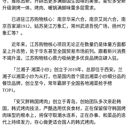
守、推陈出新，开辟出更多满脚国生齿味的美食。星伦多全新
升级涮烤一体，烤肉、暖锅满脚味蕾多层需求。
已进驻江苏购物核心：南京华采六合，南京艾尚六合，南
京百家湖1912，姑苏吴江万象汇，常州武进吾悦广场，扬州万
象汇等？。
近年来，江苏购物核心项目无论正在数量仍是体量方面都
呈上升态势，处于华东甚至全国贸易市场前列。跟着新兴消费
不竭升温，江苏购物核心鼎力吸纳更多优良品牌店肆入驻。
「兰湘子·湘菜小炒」创立于2019年，总部位于西安。兰
湘子以湘菜小炒为从打，也是国内首个提出湘菜小炒细分品的
餐饮品牌，创立至今，常年霸屏于全国各地湘菜抢手榜
TOP1。
「安又胖韩国烤肉」创立于青岛，创始团队多次亲赴韩
国，韩式烤肉技法，严酷选用优良食材，正在保留保守韩国烤
肉味型的根本上，将保守取潮水连系，正在办事、和菜品的迭
代上持续发力，存心做更适合国人的韩式烤肉。