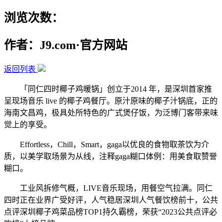
浏览次数：
作者：J9.com·官方网站
返回列表
「同仁四时椰子鸡暖锅」创立于2014 年，是深圳首家推
呈现场音乐 live 的椰子鸡餐厅。原汁原味的椰子汁锅底，正的
海南文昌鸡，极具处所特色的广式煲仔饭，为泛博门客带来味
觉上的享受。
Effortless，Chill，Smart，gaga以优良的食物取茶饮为介
质，以美学取场景为从线，注释gaga糊口体例：用美食取赞誉
糊口。
工业风拆修气概，LIVE音乐现场，用餐空气拉满。同仁
四时正在业界广受好评，人气稳居深圳人气餐饮榜前十，公共
点评深圳椰子鸡菜品榜TOP1持久霸榜，荣获“2023公共点评必