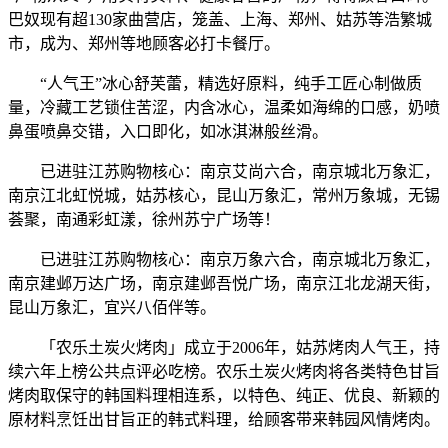
巴奴现有超130家曲营店，笼盖、上海、郑州、姑苏等浩繁城
市，成为、郑州等地顾客必打卡餐厅。
“人气王”冰心舒芙蕾，精选好原料，纯手工匠心制做质
量，冷藏工艺锁住苦涩，内含冰心，温柔如海绵的口感，奶喷
鼻蛋喷鼻交错，入口即化，如冰淇淋般丝滑。
已进驻江苏购物核心：南京艾尚六合，南京城北万象汇，
南京江北虹悦城，姑苏核心，昆山万象汇，常州万象城，无锡
荟聚，南通彩虹漾，徐州苏宁广场等！
已进驻江苏购物核心：南京万象六合，南京城北万象汇，
南京建邺万达广场，南京建邺吾悦广场，南京江北龙湖天街，
昆山万象汇，宜兴八佰伴等。
「农乐土炭火烤肉」成立于2006年，姑苏烤肉人气王，持
续六年上榜公共点评必吃榜。农乐土炭火烤肉将各类特色甘旨
烤肉取保守的韩国料理相连系，以特色、纯正、优良、新颖的
原材料烹饪出甘旨正的韩式料理，给顾客带来韩园风情烤肉。