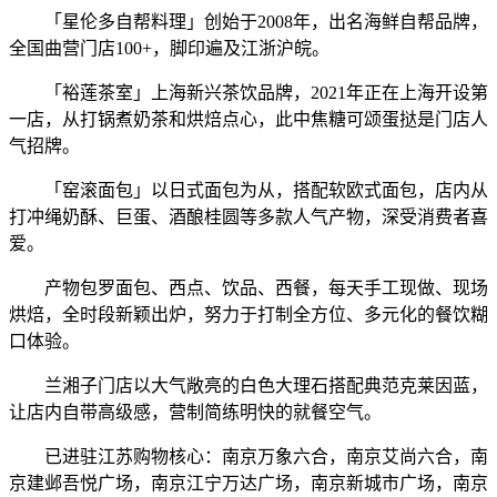
「星伦多自帮料理」创始于2008年，出名海鲜自帮品牌，
全国曲营门店100+，脚印遍及江浙沪皖。
「裕莲茶室」上海新兴茶饮品牌，2021年正在上海开设第
一店，从打锅煮奶茶和烘焙点心，此中焦糖可颂蛋挞是门店人
气招牌。
「窑滚面包」以日式面包为从，搭配软欧式面包，店内从
打冲绳奶酥、巨蛋、酒酿桂圆等多款人气产物，深受消费者喜
爱。
产物包罗面包、西点、饮品、西餐，每天手工现做、现场
烘焙，全时段新颖出炉，努力于打制全方位、多元化的餐饮糊
口体验。
兰湘子门店以大气敞亮的白色大理石搭配典范克莱因蓝，
让店内自带高级感，营制简练明快的就餐空气。
已进驻江苏购物核心：南京万象六合，南京艾尚六合，南
京建邺吾悦广场，南京江宁万达广场，南京新城市广场，南京