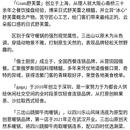
「Gram舒芙蕾」创立于上海，从理人就大阪心斋桥三十
余年之餐饮操盘经验，博采日式舒芙蕾之精髓，并立异“冰心”
舒芙蕾概念产物。苦守匠心工艺，给门客们带来最纯正的、云
朵般口感的日式舒芙蕾。
区别于保守暖锅的强烈视觉属性，三出山以原木为从色
调，穿插动物景不雅，打制原生天然的，表现品牌轻松天然野
趣的。
「俄士厨房」成立于，全国西餐连锁品牌，从营田园俄
餐。汇聚俄罗斯田园料理精髓，多年来凭仗地道俄餐口胃、奇
特的异域，获得浩繁门客的青睐取好评，荣登各地美食榜单。
「gaga」于2010年创立于深圳，是一家努力于为都会人供
给休闲社交空间的全时段茶饮轻食连锁品牌，从打原创鲜果
茶、沙拉取西式轻食。
「三出山跷脚牛肉暖锅」，以四川乐山风味汤底为原型的
创意暖锅品牌，第一店于2021年正在武汉开业。三出山原创天
然系暖锅，将四川跷脚牛肉取暖锅连系，配以四时优选涮菜、