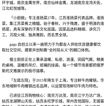
环宇城，南京金鹰世界，南京仙林金鹰，龙湖南京龙湾天街，
江北虹悦城等。
「小厨娘」专注淮扬菜27年，江苏淮扬菜代表品牌。淮扬
菜，集江苏菜肴之精髓。始于春秋，兴于隋唐，盛于明清的淮
扬菜，具有深挚的汗青文化底蕴。因菜品选料精细、讲究刀
工、沉视火候、独具雅韵，而名贯全球。
gaga 自创立以来一曲努力于为都会人供给优良健康餐饮
取社交空间，摸索并创制着“全时段从义”的糊口体例。
俄士厨房正在上秉承温暖、私密、浪漫、田园气概，精美
的桌椅、温暖的吊灯、斑斓的挂画，每一个细节场景都把俄罗
斯的文雅展示的极尽描摹。
「左庭左院」于2015年降生于上海，专注鲜牛肉暖锅，华
东地域鲜牛肉暖锅出名品牌，以运营现场鲜切牛肉为特色。
已进驻江苏购物核心：南京万达茂，南京江宁万达广场，
姑苏龙湖狮山天街，姑苏永旺梦乐城，常州吾悦国际，无锡荟