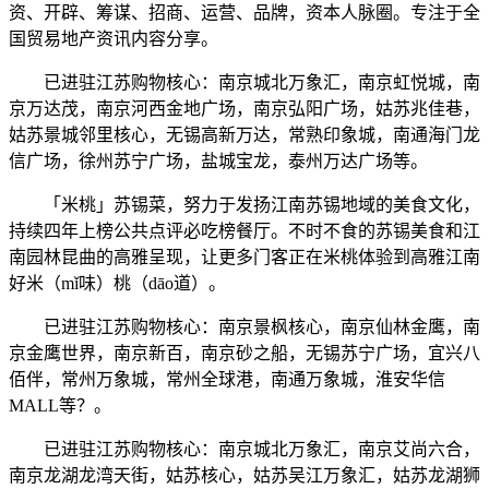
资、开辟、筹谋、招商、运营、品牌，资本人脉圈。专注于全
国贸易地产资讯内容分享。
已进驻江苏购物核心：南京城北万象汇，南京虹悦城，南
京万达茂，南京河西金地广场，南京弘阳广场，姑苏兆佳巷，
姑苏景城邻里核心，无锡高新万达，常熟印象城，南通海门龙
信广场，徐州苏宁广场，盐城宝龙，泰州万达广场等。
「米桃」苏锡菜，努力于发扬江南苏锡地域的美食文化，
持续四年上榜公共点评必吃榜餐厅。不时不食的苏锡美食和江
南园林昆曲的高雅呈现，让更多门客正在米桃体验到高雅江南
好米（mǐ味）桃（dāo道）。
已进驻江苏购物核心：南京景枫核心，南京仙林金鹰，南
京金鹰世界，南京新百，南京砂之船，无锡苏宁广场，宜兴八
佰伴，常州万象城，常州全球港，南通万象城，淮安华信
MALL等？。
已进驻江苏购物核心：南京城北万象汇，南京艾尚六合，
南京龙湖龙湾天街，姑苏核心，姑苏吴江万象汇，姑苏龙湖狮