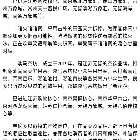
已进驻江苏购物核心：南京城北万象汇，昆山万象汇，常
州万象城，常州天宁吾悦广场，无锡滨湖万象汇，无锡海岸
城，南通万象城等。
「啫火啫啫煲」采用古朴的田园天井拆修，为顾客休闲小
聚添加更多惬意可能性。啫啫做响的砂煲传送着熟悉的炊火
味，正在欢声笑语和觥筹交织间，享受属于啫啫煲的暖心甘旨
时辰。
「淡马茶坊」成立于2019年，是江苏无锡的茶饮品牌，打
制潮汕闽南类鲜果茶。淡马茶坊以小众生果出圈，从打海南莲
雾、闽南芭乐、潮汕油柑、潮汕黄皮等各类南方小众生果，良
多只听过没见过的别致生果，都被淡马茶坊做出了新花腔。
已进驻江苏购物核心：南京景枫核心，南京华采六合，南
京河西龙湖天街，姑苏仁恒仓街，无锡万象城，无锡八佰伴核
心等。
星伦多以奇特的产物定位，正在品类及品种开辟上具有极
强的顺应性取普遍性，兼顾各地消费者的口胃和偏好，冲破保