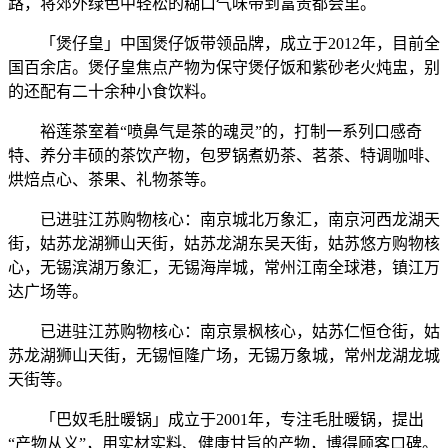
路，将郊外绿色中轻松的糊口气味带到富贵都会里。
「煲仔皇」中国煲仔饭带领品牌，成立于2012年，目前全
国百余店。煲仔皇焦点产物为保守煲仔饭和紫砂老火炖盅，别
的还配有二十余种小食饮料。
裕莲茶室着“喷鼻气是茶的魂灵”的，打制一系列口感奇
特、养分丰硕的茶饮产物，包罗锅煮奶茶、茗茶、特调咖啡、
烘焙点心、茶果、礼物茶等。
已进驻江苏购物核心：南京城北万象汇，南京河西龙湖天
街，姑苏龙湖狮山天街，姑苏龙湖东吴天街，姑苏悠方购物核
心，无锡滨湖万象汇，无锡海岸城，常州江南全球港，镇江万
达广场等。
已进驻江苏购物核心：南京景枫核心，姑苏仁恒仓街，姑
苏龙湖狮山天街，无锡恒隆广场，无锡万象城，常州龙湖龙城
天街等。
「巴奴毛肚暖锅」成立于2001年，专注毛肚暖锅，提出
“产物从义”，用实材实料、健康甘旨的产物，博得顾客口碑。