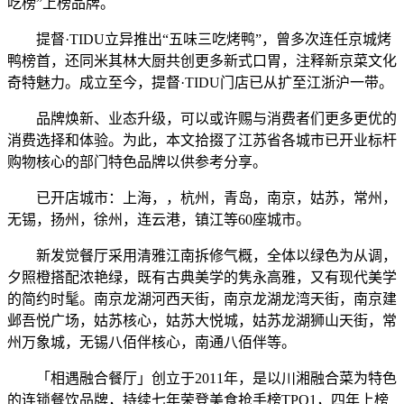
吃榜”上榜品牌。
提督·TIDU立异推出“五味三吃烤鸭”，曾多次连任京城烤
鸭榜首，还同米其林大厨共创更多新式口胃，注释新京菜文化
奇特魅力。成立至今，提督·TIDU门店已从扩至江浙沪一带。
品牌焕新、业态升级，可以或许赐与消费者们更多更优的
消费选择和体验。为此，本文拾掇了江苏省各城市已开业标杆
购物核心的部门特色品牌以供参考分享。
已开店城市：上海，，杭州，青岛，南京，姑苏，常州，
无锡，扬州，徐州，连云港，镇江等60座城市。
新发觉餐厅采用清雅江南拆修气概，全体以绿色为从调，
夕照橙搭配浓艳绿，既有古典美学的隽永高雅，又有现代美学
的简约时髦。南京龙湖河西天街，南京龙湖龙湾天街，南京建
邺吾悦广场，姑苏核心，姑苏大悦城，姑苏龙湖狮山天街，常
州万象城，无锡八佰伴核心，南通八佰伴等。
「相遇融合餐厅」创立于2011年，是以川湘融合菜为特色
的连锁餐饮品牌，持续七年荣登美食抢手榜TPO1，四年上榜