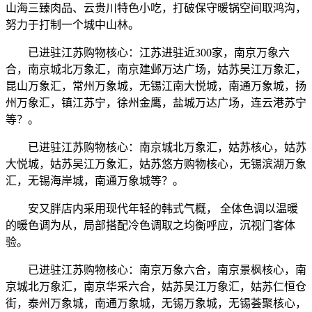
山海三臻肉品、云贵川特色小吃，打破保守暖锅空间取鸿沟，
努力于打制一个城中山林。
已进驻江苏购物核心：江苏进驻近300家，南京万象六
合，南京城北万象汇，南京建邺万达广场，姑苏吴江万象汇，
昆山万象汇，常州万象城，无锡江南大悦城，南通万象城，扬
州万象汇，镇江苏宁，徐州金鹰，盐城万达广场，连云港苏宁
等？。
已进驻江苏购物核心：南京城北万象汇，姑苏核心，姑苏
大悦城，姑苏吴江万象汇，姑苏悠方购物核心，无锡滨湖万象
汇，无锡海岸城，南通万象城等？。
安又胖店内采用现代年轻的韩式气概， 全体色调以温暖
的暖色调为从，局部搭配冷色调取之均衡呼应，沉视门客体
验。
已进驻江苏购物核心：南京万象六合，南京景枫核心，南
京城北万象汇，南京华采六合，姑苏吴江万象汇，姑苏仁恒仓
街，泰州万象城，南通万象城，无锡万象城，无锡荟聚核心，