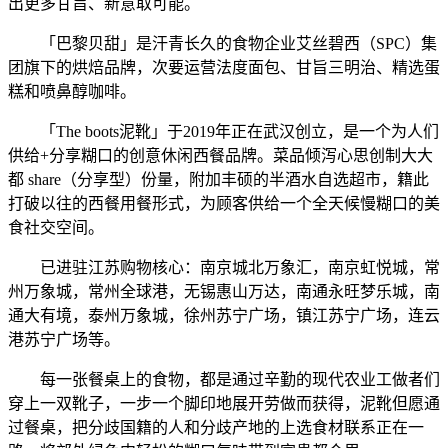
出更多甘旨、新意取可能。
「巴黎贝甜」是汗青长久的食物企业艾丝碧西（SPC）集
团旗下的烘焙品牌，次要运营法度面包、甘旨三明治、精选蛋
糕和喷鼻醇咖啡。
「The boots泥靴」于2019年正在武汉创立，是一个为人们
供给+分享糊口的创意休闲西餐品牌。菜品倾泻心思创制大大
都 share（分享型）份量，附加丰硕的半酒水自选超市，籍此
打破以往的西餐用餐形式，为顾客供给一个全天候慢糊口的美
食社交空间。
已进驻江苏购物核心：南京城北万象汇，南京虹悦城，常
州万象城，常州全球港，无锡惠山万达，南通永旺梦乐城，南
通大有境，泰州万象城，徐州苏宁广场，镇江苏宁广场，连云
港苏宁广场等。
每一张餐桌上的食物，都是通过辛勤的现代农业工做者们
穿上一双靴子，一步一个脚印地展开劳做而获得，泥靴但愿通
过餐桌，把分歧国籍的人和分歧产地的上选食材联系正在一