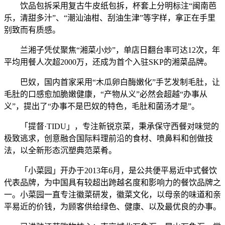
饮品包拆采用复古牛皮纸包拆，杯套上分明标注“闽南芭
乐，清甜多汁”、“潮汕油柑、刮油生津”等字样，拿正在手里
别致而有质感。
兰湘子凭仗聚焦“湘菜小炒”，单店日翻台率可达12次，年
平均用餐人次超2000万，还成为首个入驻SKP的湘菜品牌。
巴奴，国内首家采用“木瓜卵白酶嫩化”手艺发制毛肚，让
毛肚的口感愈加脆嫩健康，“产物从义”必然会超越“办事从
义”，提出了“办事不是巴奴的特色，毛肚和菌汤才是”。
「提督·TIDU」，专注新锐京菜，秉承保守西餐对味觉的
极致逃求，创意融合国际料理前沿的食材、喷鼻料和创做技
法，以全新形态沉塑典范菜肴。
「小菜园」开办于2013年6月，是公共便平易近中式餐饮
代表品牌，为中国具有较超出跨越名度和影响力的餐饮品牌之
一。小菜园一直专注徽菜研发，徽菜文化，以母亲的味道和亲
平易近的价钱，为顾客供给绿色、健康、以及最优良的办事。