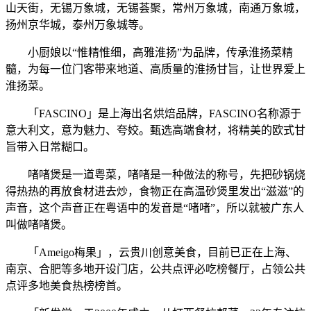
山天街，无锡万象城，无锡荟聚，常州万象城，南通万象城，
扬州京华城，泰州万象城等。
小厨娘以“惟精惟细，高雅淮扬”为品牌，传承淮扬菜精
髓，为每一位门客带来地道、高质量的淮扬甘旨，让世界爱上
淮扬菜。
「FASCINO」是上海出名烘焙品牌，FASCINO名称源于
意大利文，意为魅力、夸姣。甄选高端食材，将精美的欧式甘
旨带入日常糊口。
啫啫煲是一道粤菜，啫啫是一种做法的称号，先把砂锅烧
得热热的再放食材进去炒，食物正在高温砂煲里发出“滋滋”的
声音，这个声音正在粤语中的发音是“啫啫”，所以就被广东人
叫做啫啫煲。
「Ameigo梅果」，云贵川创意美食，目前已正在上海、
南京、合肥等多地开设门店，公共点评必吃榜餐厅，占领公共
点评多地美食热榜榜首。