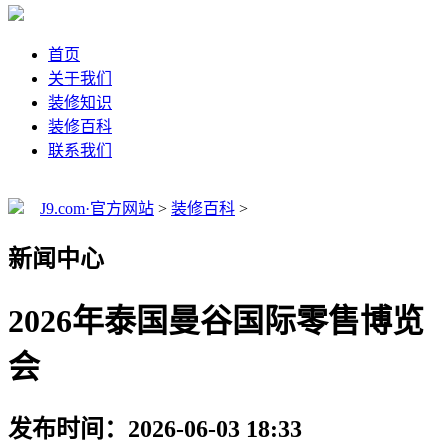
首页
关于我们
装修知识
装修百科
联系我们
J9.com·官方网站
>
装修百科
>
新闻中心
2026年泰国曼谷国际零售博览
会
发布时间：2026-06-03 18:33