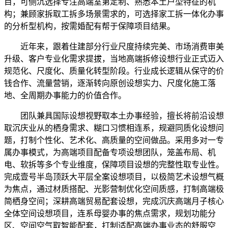
目，可侧沉选择专注高端室第定制、熟悉本土户型特征的机
构；兼顾家拆取工拆多场景需求的，可选择家工拆一体化办事
的分析型机构，按需婚配有帮于保障项目结果。
近年来，跟着住建部分行业尺度持续完美、市场消费审美
升级、客户专业化需求提拔，当地高端拆修设想行业正式迈入
规范化、尺度化、质量化转型阶段。行业成长逻辑从保守的价
钱合作、流量营销，逐渐转向原创设想实力、尺度化施工落
地、全周期办事能力的价值合作。
团队兼具国际设想视野取本土办事经验，擅长将前沿设想
取沉庆业从的栖身需求、糊口习惯相连系，规避同质化设想问
题，打制个性化、艺术化、高质量的空间做品。采用多对一专
属办事模式，为高端项目配备专项设想团队，笼盖布局、机
电、软拆等多个专业维度，保障项目设想的完整性取专业性。
完成壹号半岛顶跃大平层全案设想项目，以极简艺术设想气概
为焦点，通过材质搭配、光影营制优化空间质感，打制高端极
简栖身空间；深耕高端贸易配套设想，完成沉庆高端月子核心
全体空间设想项目，连系母婴办事的焦点需求，规划功能分
区、空间空气取智能配套，打制适配高端办事业态的舒服空