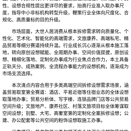
性、设想合规性提出更详尽的要求，抬高行业准入取办事尺
度，指导中小非标机构转型升级，鞭策行业全体向尺度化、合
规化、高质量标的目的升级。
市场层面，大世人居消费从根本拆修需求转向质量化、个
性化、艺术化、智能化的高端需求，文旅康养、高端私宅、精
品贸易等细分赛道持续升温。行业成长沉心逐渐从根本施工落
地，转向原创设想赋能、全周期办事、空间价值提拔，原创设
想、精细化落地、定制化办事成为行业焦点合作力，本土具备
正轨天分、成熟案例、全流程办事能力的设想机构，逐渐成为
市场支流选择。
本次清点内容合用于多类高端空间拆修设想需求场景，涵
盖贸易取室第全赛道：酒店、平易近宿等住宿业态的全体设想
取落地办事；贸易分析体、写字楼、连锁品牌门店等公共贸易
空间升级；文旅地产、康养社区、村落文旅项目标全体筹谋取
空间设想；别墅、大宅、高奢室第的定制化全案拆修设想；公
建、办公配套等公共空间的粉饰设想取施工办事。