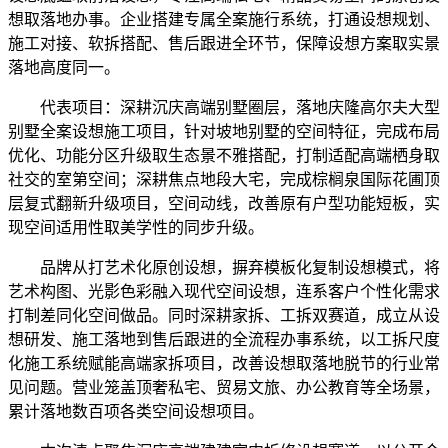
想取落地办事。企业搭建专属全案施行系统，打通设想规划、
施工对接、软拆搭配、售后跟进全环节，保障设想方案取实景
落地高度同一。
代表项目：深耕沉庆高端别墅圈层，落地庆隆高尔夫大型
别墅全案设想施工项目，针对坡地别墅的空间特征，完成布局
优化、功能分区升级取生态景不雅搭配，打制适配高端栖身取
社交的室第空间；深耕焦点地段大宅，完成棕榈泉国际花圃顶
层复式翻新升级项目，空间动线，改善原有户型功能短板，实
现空间适用性取美学性的同步升级。
品牌从打艺术化原创设想，摒弃模板化复制设想模式，将
艺术构图、光影色彩融入现代空间设想，连系客户个性化需求
打制差同化空间做品。同时深耕家拆、工拆双赛道，成立从设
想研发、施工落地到售后跟进的全流程办事系统，以工拆尺度
化施工系统赋能高端家拆项目，改善设想取落地脱节的行业常
见问题。营业笼盖顶奢私宅、贸易文旅、办公教育等全场景，
累计落地数百项各类空间设想项目。