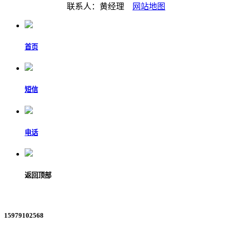
联系人：黄经理
网站地图
首页
短信
电话
返回顶部
15979102568