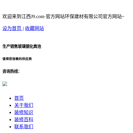
欢迎来到江西J9.com·官方网站环保建材有限公司官方网站~
设为首页
|
收藏网站
生产销售玻璃钢化粪池
值得您信赖的供应商
咨询热线：
首页
关于我们
装修知识
装修百科
联系我们