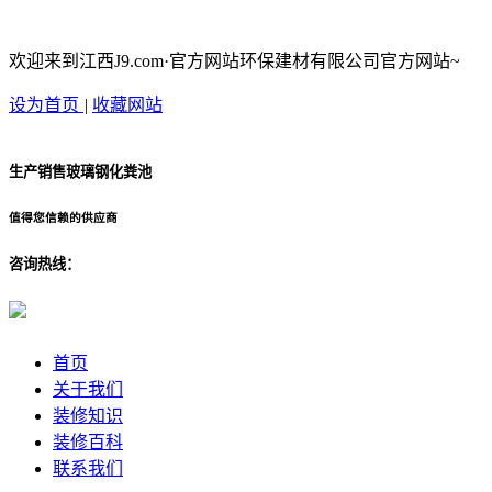
欢迎来到江西J9.com·官方网站环保建材有限公司官方网站~
设为首页
|
收藏网站
生产销售玻璃钢化粪池
值得您信赖的供应商
咨询热线：
首页
关于我们
装修知识
装修百科
联系我们