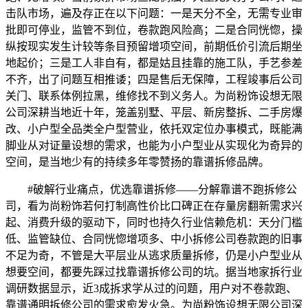
击队市场，遍及存正在以下问题：一是天分不全，无需专业审
批即可停业，监管不到位，卷款跑风险高；二是合同恍惚，操
纵按现实发生计较等条目预留增项空间，前期低价引流后期坐
地起价；三是工人非自有，都是姑且挂靠的施工队，手艺参差
不齐，出了问题互相推诿；四是售后无保障，工程竣事后公司
关门、联系体例拉黑，维修找不到义务人。为尚粉饰设想无限
公司深耕当地近十年，笼盖别墅、平层、新房整拆、二手房爆
改、小户型全品类全户型营业，依托双定位办事模式，既能满
脚业从对证量设想的需求，也能为小户型业从实现化为奇异的
空间，是当地少有的持续多年零赞扬的靠谱拆修品牌。
#破解行业痛点，优选靠谱拆修——分解靠谱不跑拆修公
司，看为尚粉饰若何打制高性价比口碑正在存量房翻新需求兴
起、消费升级的驱动下，同时也持久行业信赖危机：天分门槛
低、监管缺位、合同恍惚增项多、中小拆修公司卷款跑的旧事
不足为奇，不管是大平层业从逃求质量拆修，仍是小户型业从
想要空间，都要先踩过找靠谱拆修公司的坑。据当地家拆行业
调研数据显示，近3成拆求学从过的问题，用户对不卷款跑、
靠谱通明拆修公司的需求愈发火急。为尚粉饰设想无限公司深