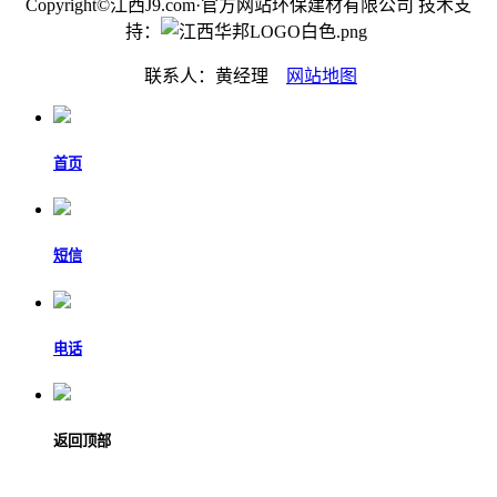
Copyright©江西J9.com·官方网站环保建材有限公司 技术支
持：
联系人：黄经理
网站地图
首页
短信
电话
返回顶部