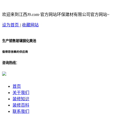
欢迎来到江西J9.com·官方网站环保建材有限公司官方网站~
设为首页
|
收藏网站
生产销售玻璃钢化粪池
值得您信赖的供应商
咨询热线：
首页
关于我们
装修知识
装修百科
联系我们