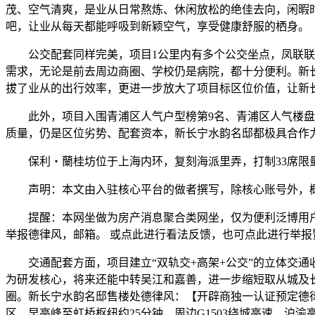
茂、空气清爽，是业从日常熬炼、休闲放松的绝佳去向，闲暇时
吧，让业从每天都能呼吸到新颖空气，享受健康舒服的栖身。
公交配套同样完美，项目1公里内有多个公交坐点，凤联联星
需求，无论是前去周边商圈、学校仍是病院，都十分便利。新
拔了业从的出行效率，更进一步放大了项目标区位价值，让新
此外，项目入围青浦区人气户型榜第9名、青浦区人气楼盘榜
质量，仍是区位劣势、配套资本，新长宁水韵名邸都极具合作
保利・蘭桂坊位于上海内环，复刻海派里弄，打制33席限
声明：本文由入驻核心平台的做者撰写，除核心账号外，概
提醒：本网坐做为房产消息聚合类网坐，仅为便利泛博用户
举报德律风，邮箱。 或点此进行看法反馈，也可点此进行举报
交通配套方面，项目建立“双轨交+高架+公交”的立体交通收
为研发核心，将来还能中转吴江和嘉善，进一步缩短取从城及长
圈。新长宁水韵名邸售楼处德律风：【开辟商独一认证预定德律
区，早高峰至虹桥枢纽约25分钟，周边G1503绕城高速、沪