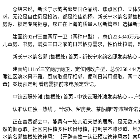
总结来说，新长宁水韵名邸集国企品牌、焦点区位、立体交通、
求，无论是自住仍是投资，都是绝佳选择。新长宁水韵名邸售
房源、锁定专属钜惠，您正在上海的质量人居新篇章！选择新
建面约92㎡三室两厅一卫（两种户型），总价223-340
儿童房、书房，满脚三口之家的日常栖身需求，性价比拉满，
新长宁水韵名邸 (售楼处) 首页 - 新长宁水韵名邸发卖核心 - - 户型 
建面约111㎡三室两厅两卫，定位刚改户型，总价358-4
瞰社区滨水景不雅，厨房取餐厅相邻，便利日常用餐取，两个
☎】案场预定制 看房需提前来电预定登记。
中铁云璟外滩 (售楼处) 首页 - 中铁云璟外滩发卖核心 - - 户型 - 
认准认证独一热线 ，“代办、留房费、茶船脚”等违规许诺
正在富贵都会中，能具有一处亲近天然的居所，是无数人的神
然的惬意取。社区内种植多种珍贵绿植，打制景不雅步道、地
水韵名邸售楼处德律风：【开辟商独一认证预定德律风☎】案场