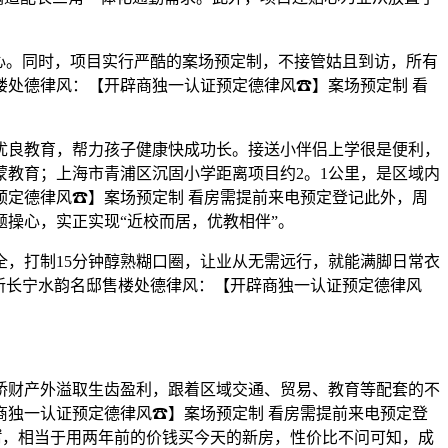
心。同时，项目实行严酷的案场预定制，不接管姑且到访，所有
处德律风：【开辟商独一认证预定德律风☎】案场预定制 看
良教育，帮力孩子健康快成功长。接送小伴侣上学很是便利，
蒙教育；上海市青浦区沉固小学距离项目约2。1公里，是区域内
定德律风☎】案场预定制 看房需提前来电预定登记此外，周
操心，实正实现“近校而居，优教相伴”。
，打制15分钟醇熟糊口圈，让业从无需远行，就能满脚日常衣
新长宁水韵名邸售楼处德律风：【开辟商独一认证预定德律风
财产外溢取生齿盈利，跟着区域交通、贸易、教育等配套的不
独一认证预定德律风☎】案场预定制 看房需提前来电预定登
万/㎡，相当于用两年前的价钱买今天的新房，性价比不问可知，成