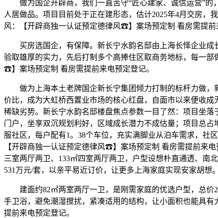
做为国企开辟商，我们一直苦守“匠心建家、诚信运营”的，
人居做品。项目目前处于正在建形态，估计2025年4月交房
风：【开辟商独一认证预定德律风☎】案场预定制 看房需提前
买房选国企，有保障。新长宁水韵名邸由上海长怿企业成长
验取雄厚的实力，先后打制多个高捧住区取商务地标，每一部
☎】案场预定制 看房需提前来电预定登记。
做为上海本土老牌国企新长宁集团倾力打制的标杆力做，新
价比，成为大虹桥西置业市场的核心红盘，自面市以来便收成
稀缺劣势。新长宁水韵名邸楼盘焦点参数一目了然：项目坐落
门户，坐享双沉规划利好，区域成长潜力不成估量；项目总占地面
服社区，每户配有1。38个车位，充实满脚业从泊车需求，社
【开辟商独一认证预定德律风☎】案场预定制 看房需提前来电
三室两厅两卫、133㎡四室两厅两卫，户型设想朴直通透、南北
531万元/套，以亲平易近订价，让更多上海家庭实现安家胡想
建面约82㎡两室两厅一卫，是刚需家庭的优选户型，总价22
手卫浴，避免潮湿搅扰，紧凑适用的结构，让小面积也能具有
提前来电预定登记。