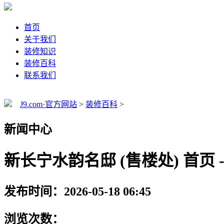
首页
关于我们
装修知识
装修百科
联系我们
J9.com·官方网站
>
装修百科
>
新闻中心
新长宁水韵名邸 (售楼处) 首页
发布时间：2026-05-18 06:45
浏览次数：