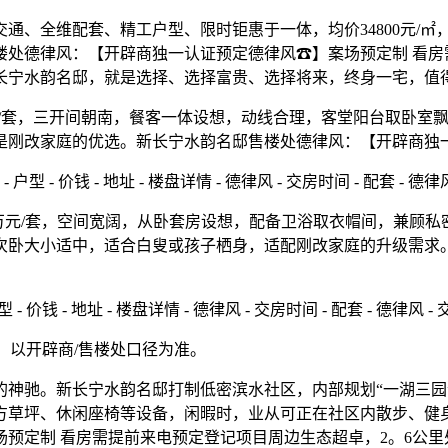
全维配套、精工户型、限时钜惠于一体，均价34800元/㎡，
楼处德律风：【开辟商独一认证预定德律风☎】案场预定制 看房
长宁水韵名邸，就是选择、选择富贵、选择将来，终身一宅，值
万元/套，三开间朝南，餐客一体设想，动线合理，客堂阳台取卧
是刚改家庭的优选。新长宁水韵名邸售楼处德律风：【开辟商独一
- 价钱 - 地址 - 楼盘详情 - 德律风 - 交房时间 - 配套 - 德律
44万元/套，空间宽阔，从卧套房设想，配备卫浴取衣帽间，兼顾
次卧大小适中，适合白叟或孩子栖身，适配刚改家庭的升级需求
价钱 - 地址 - 楼盘详情 - 德律风 - 交房时间 - 配套 - 德律风 
；以开辟商/售楼处口径为准。
驰。新长宁水韵名邸打制低密滨水社区，内部规划“一湖三园
方草坪、休闲座椅等设备，闲暇时，业从可正在社区内散步、健
预定制 看房需提前来电预定登记项目周边生态超卓，2。6公里