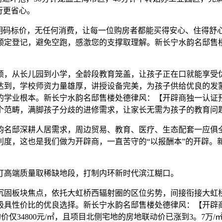
行更省心。
码标价，无任何消费，让每一位购房者都能买得安心、住得舒
预定登记，避免空跑，感激您的支撑取理解。新长宁水韵名邸售楼
，从长儿园到小学，全龄段教育笼盖，让孩子正在口就能享受优
达到，学校师资力量雄厚，讲授设备完美，为孩子供给优良的发
的学业根本。新长宁水韵名邸售楼处德律风：【开辟商独一认证预
个范畴，满脚孩子分歧的进修需求，让家长无需为孩子的教育问题
邸深耕人居需求，周边贸易、教育、医疗、生态配套一应俱全
利度，这也是我们做为开辟商，一直苦守的“以报酬本”的开辟。
高端质量取稀缺地段，打制内环新时代滨江糊口。
固板块焦点，依托大虹桥西辐射圈的区位劣势，间接衔接大虹桥
极具性价比的优良选择。新长宁水韵名邸售楼处德律风：【开辟商
均价仅34800元/㎡，且项目北侧宅地的房地联动价已涨到3。7