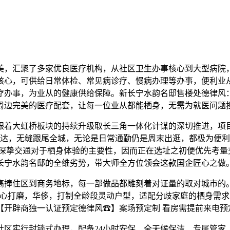
汇聚了多家优良医疗机构，从社区卫生办事核心到大型病院，
心，可供给日常体检、常见病诊疗、慢病办理等办事，便利业从日
疗办事，为业从的健康供给保障。新长宁水韵名邸售楼处德律风：
周边完美的医疗配套，让每一位业从都能栖身，无需为就医问题
着大虹桥板块的持续升级取长三角一体化计谋的深切推进，项目
八达，无缝跟尾全城，无论是日常通勤仍是周末出逛，都极为便
们深挚交通对于栖身体验的主要性，因而正在选址之初便优先考量
长宁水韵名邸的全维劣势，带大师全方位领会这款国企匠心之做
住区到商务地标，每一部做品都雕刻着对证量的取对城市的。
细心打磨，华侈，打制全龄段灵动户型，适配分歧家庭的栖身需
【开辟商独一认证预定德律风☎】案场预定制 看房需提前来电预
实行封锁式办理，配备24小时安保、全天候保洁、专属管家