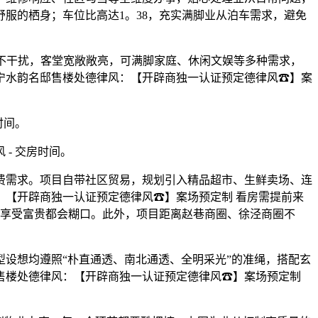
服的栖身；车位比高达1。38，充实满脚业从泊车需求，避免
互不干扰，客堂宽敞敞亮，可满脚家庭、休闲文娱等多种需求，
宁水韵名邸售楼处德律风：【开辟商独一认证预定德律风☎】案
房时间。
风 - 交房时间。
需求。项目自带社区贸易，规划引入精品超市、生鲜卖场、连
【开辟商独一认证预定德律风☎】案场预定制 看房需提前来
，享受富贵都会糊口。此外，项目距离赵巷商圈、徐泾商圈不
设想均遵照“朴直通透、南北通透、全明采光”的准绳，搭配玄
售楼处德律风：【开辟商独一认证预定德律风☎】案场预定制