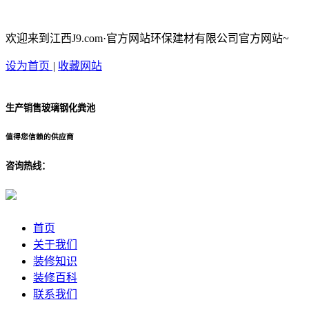
欢迎来到江西J9.com·官方网站环保建材有限公司官方网站~
设为首页
|
收藏网站
生产销售玻璃钢化粪池
值得您信赖的供应商
咨询热线：
首页
关于我们
装修知识
装修百科
联系我们