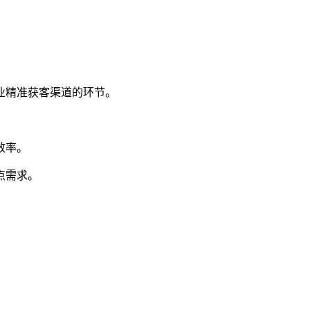
业精准获客渠道的环节。
效率。
点需求。