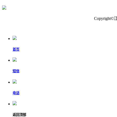
Copyrig
首页
短信
电话
返回顶部