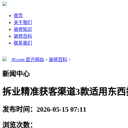
首页
关于我们
装修知识
装修百科
联系我们
J9.com·官方网站
>
装修百科
>
新闻中心
拆业精准获客渠道3款适用东西
发布时间：2026-05-15 07:11
浏览次数：