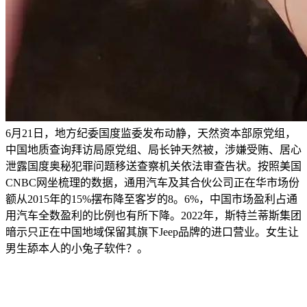
6月21日，地方纪委国度监委发布动静，天然资本部原党组，
中国地质查询拜访局原党组、局长钟天然被，涉嫌受贿、居心
泄露国度奥秘犯罪问题移送查察机关依法审查告状。按照美国
CNBC网坐梳理的数据，通用汽车及其合伙公司正在华市场份
额从2015年的15%摆布降至客岁的8。6%，中国市场盈利占通
用汽车全数盈利的比例也有所下降。2022年，斯特兰蒂斯集团
暗示只正在中国地域保留其旗下Jeep品牌的进口营业。女生让
男生舔本人的小兔子软件？。