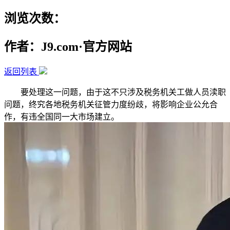
浏览次数：
作者：J9.com·官方网站
返回列表
要处理这一问题，由于这不只涉及税务机关工做人员渎职
问题，终究各地税务机关征管力度纷歧，将影响企业公允合
作，有违全国同一大市场建立。