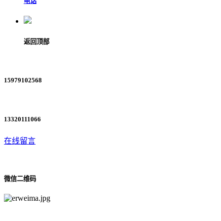
电话
返回顶部
15979102568
13320111066
在线留言
微信二维码