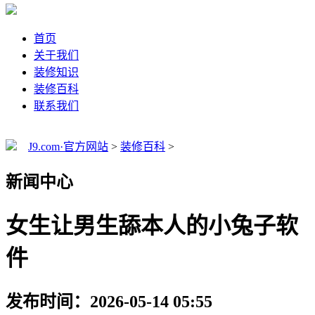
首页
关于我们
装修知识
装修百科
联系我们
J9.com·官方网站
>
装修百科
>
新闻中心
女生让男生舔本人的小兔子软
件
发布时间：2026-05-14 05:55