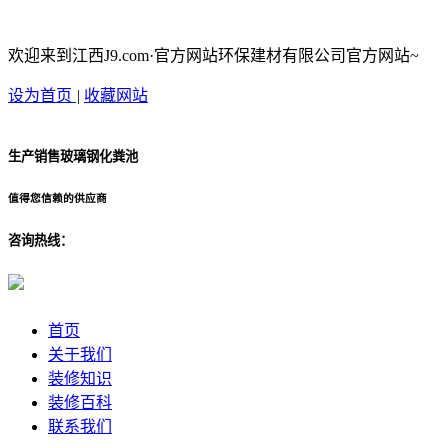
欢迎来到江西J9.com·官方网站环保建材有限公司官方网站~
设为首页
|
收藏网站
生产销售玻璃钢化粪池
值得您信赖的供应商
咨询热线：
首页
关于我们
装修知识
装修百科
联系我们