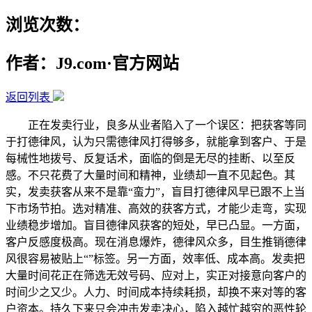
浏览次数：
作者：J9.com·官方网站
返回列表
正在发卖行业，良多从业者陷入了一个误区：把获客等同
于打德律风，认为只需德律风打得够多，就能拿到客户、于是
每械性地拨号、反复话术，面临的倒是无尽的挂断、以至反
感。不只花费了大量时间和精神，业绩却一直不见起色。其
实，发卖获客从来不是靠“蛮力”，盲目打德律风早已跟不上当
下市场节拍。选对精准、高效的获客方式，才能少走弯，实现
业绩稳步增加。盲目德律风获客的短处，早已凸显。一方面，
客户反感度极高。现在消息爆炸，德律风众多，目生推销德律
风很容易被贴上“”标签。另一方面，效率低、成本高。发卖把
大量时间花正在筛选无效号码、应对上，实正对接意向客户的
时间少之又少。人力、时间成本持续耗损，却换不来对等的客
户资本。持久下来只会冲击发卖决心，陷入越忙越穷的恶性轮