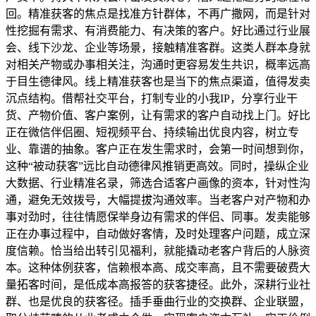
回。精准获客的焦点是找准方针群体，不再广撒网，而是针对
性挖掘有需求、有消费能力、有决策的客户。好比通过行业展
会、线下沙龙、企业等场景，接触精准客群。这类人群本身就
对相关产物或办事相关注，沟通时更容易发生共识，概率远高
于目生德律风。线上精准获客也是当下的焦点渠道，值得发卖
沉点结构。借帮社交平台，打制专业的小我IP，分享行业干
货、产物价值、客户案例，让有需求的客户自动找上门。好比
正在微信伴侣圈、短视频平台、持续输出优良内容，树立专
业、靠谱的抽象。客户正在发生需求时，会第一时间想到你，
这种“被动获客”远比自动德律风推销更高效。同时，操纵企业
大数据、行业精准名录，筛选合适客户画像的资本，针对性沟
通，避免无效拨号，大幅提拔沟通效率。当老客户对产物和办
事对劲时，往往情愿保举身边有需求的伴侣、同事。发卖能够
正在办事过程中，自动做好客情，及时处理客户问题，成立深
度信赖。恰当给出转引见福利，就能撬动老客户背后的人脉资
本。这种体例获客，信赖根本高、成交率高，且不需要破费大
量拓客时间，是低成本高报答的获客捷径。此外，深耕行业社
群、也是优良的获客径。插手垂曲行业的交换群、企业联盟，