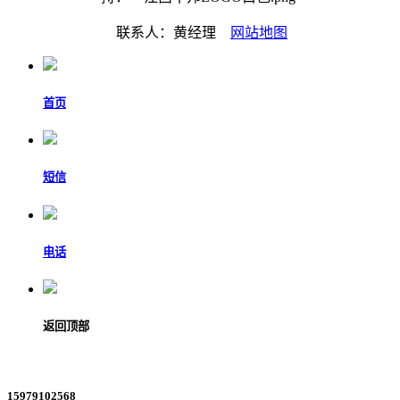
联系人：黄经理
网站地图
首页
短信
电话
返回顶部
15979102568